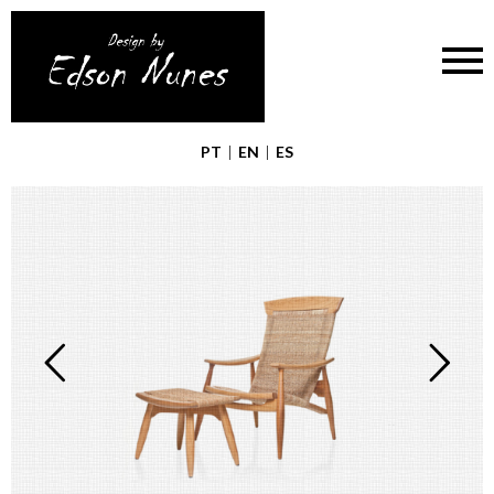
PT
|
EN
|
ES