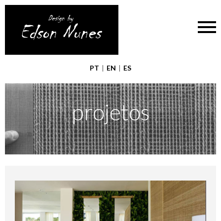
PT
|
EN
|
ES
projetos
HOME
|
PROJETOS