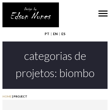
PT
|
EN
|
ES
categorias de
projetos:
biombo
HOME
|
PROJECT