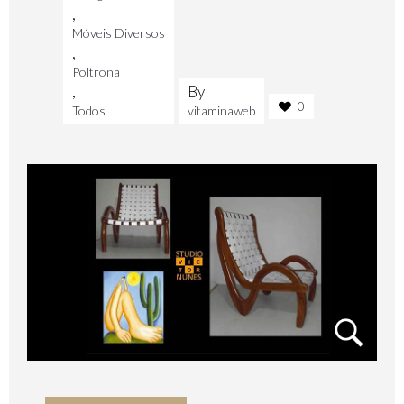
,
Móveis Diversos
,
Poltrona
,
By
0
Todos
vitaminaweb