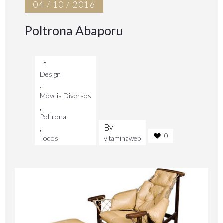
04 / 10 / 2016
Poltrona Abaporu
In
Design
,
Móveis Diversos
,
Poltrona
,
By
0
Todos
vitaminaweb