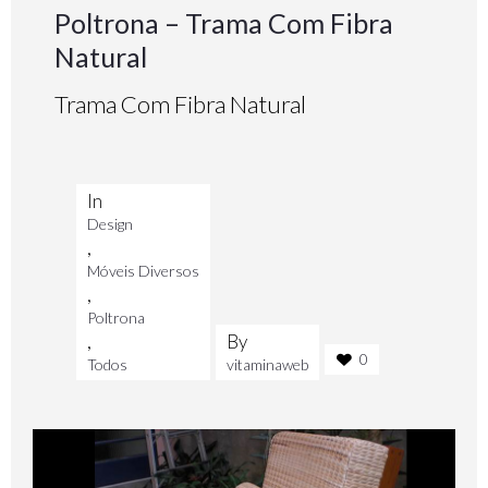
Poltrona – Trama Com Fibra
Natural
Trama Com Fibra Natural
In
Design
,
Móveis Diversos
,
Poltrona
,
By
0
Todos
vitaminaweb