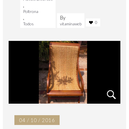
,
Poltrona
,
By
0
Todos
vitaminaweb
04 / 10 / 2016