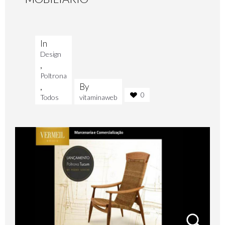
In
Design
,
Poltrona
,
By
0
Todos
vitaminaweb