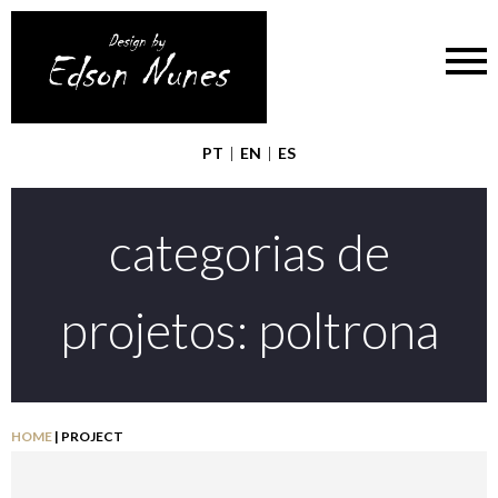
PT
|
EN
|
ES
categorias de
projetos:
poltrona
HOME
|
PROJECT